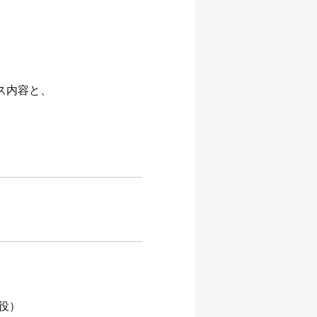
ス内容と、
役）