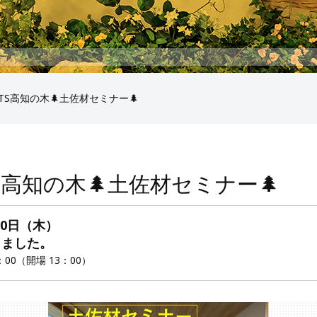
ETS高知の木🌲土佐材セミナー🌲
TS高知の木🌲土佐材セミナー🌲
月30日（木）
しました。
：00（開場 13：00）